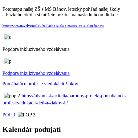
Fotomapu našej ZŠ s MŠ Bánov, letecký pohľad našej školy
a blízkeho okolia si môžete pozrieť na nasledujúcom linku :
https://www.travelvirtual.eu/zakladna-skola-s-materskou-skolou-banov/
Popdora inkluzívneho vzdelávania
Podpora inkulzívneho vzdelávania
Pomáhajúce profesie v edukácií žiakov
https://nivam.sk/ucitelia/narodny-projekt-pomahajuce-
profesie-edukacii-deti-a-ziakov-ii/
POP 3
Kalendár podujatí