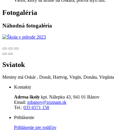
Vietor, ktorý sa strhne na Oskára, potrvá štyri dni.
Fotogaléria
Náhodná fotogaléria
Sviatok
Meniny má
Oskár
, Donát, Hartvig, Virgín, Donáta, Virgínia
Kontakty
Adresa školy
kpt. Nálepku 43, 941 01 Bánov
Email:
zsbanov@zoznam.sk
Tel.:
035 6571 158
Prihlásenie
Prihlásenie pre rodičov