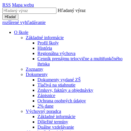
RSS
Mapa webu
Hľadaný výraz
Hľadať
rozšírené vyhľadávanie
O škole
Základné informácie
Profil školy
História
Regionálna výchova
Cenník prenájmu telocvične a multifunkčného
ihriska
Zoznamy
Dokumenty
Dokumenty vydané ZŠ
Tlačivá na stiahnutie
Zmluvy, faktúry a objednávky
Zápisnice
Ochrana osobných údajov
2% dane
Výchovný poradca
Základné informácie
Dôležité termíny
Duálne vzdelávanie