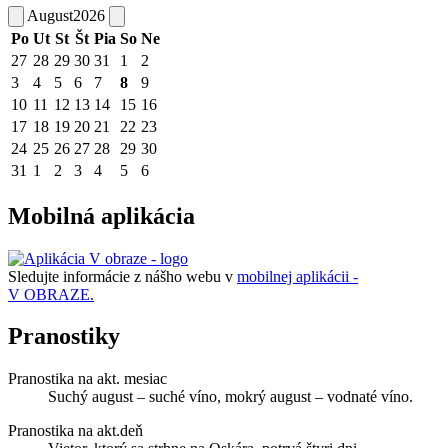
August
2026
Po
Ut
St
Št
Pia
So
Ne
27
28
29
30
31
1
2
3
4
5
6
7
8
9
10
11
12
13
14
15
16
17
18
19
20
21
22
23
24
25
26
27
28
29
30
31
1
2
3
4
5
6
Mobilná aplikácia
Sledujte informácie z nášho webu v
mobilnej aplikácii -
V OBRAZE.
Pranostiky
Pranostika na akt. mesiac
Suchý august – suché víno, mokrý august – vodnaté víno.
Pranostika na akt.deň