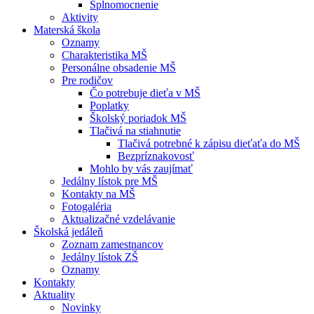
Splnomocnenie
Aktivity
Materská škola
Oznamy
Charakteristika MŠ
Personálne obsadenie MŠ
Pre rodičov
Čo potrebuje dieťa v MŠ
Poplatky
Školský poriadok MŠ
Tlačivá na stiahnutie
Tlačivá potrebné k zápisu dieťaťa do MŠ
Bezpríznakovosť
Mohlo by vás zaujímať
Jedálny lístok pre MŠ
Kontakty na MŠ
Fotogaléria
Aktualizačné vzdelávanie
Školská jedáleň
Zoznam zamestnancov
Jedálny lístok ZŠ
Oznamy
Kontakty
Aktuality
Novinky