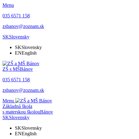
Menu
035 6571 158
zsbanov@zoznam.sk
SK
Slovensky
SK
Slovensky
EN
English
ZŠ s MŠ
Bánov
035 6571 158
zsbanov@zoznam.sk
Menu
Základná škola
s materskou školou
Bánov
SK
Slovensky
SK
Slovensky
EN
English