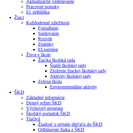
Aktualizačné vzdelávanie
Pracovné ponuky
El. prihláška
Žiaci
Každodenné záležitosti
Fotoalbum
Suplovanie
Rozvrh
Známky
ELearning
Život v škole
Žiacka školská rada
Štatút školskej rady
Zloženie žiackej školskej rady
Aktivity školskej rady
Zelená škola
Environmentálne aktivity
ŠKD
Základné informácie
Denný režim ŠKD
Výchovný program
Školský poriadok ŠKD
Tlačivá
Žiadosť o prijatie dieťaťa do ŠKD
Odhlásenie žiaka z ŠKD