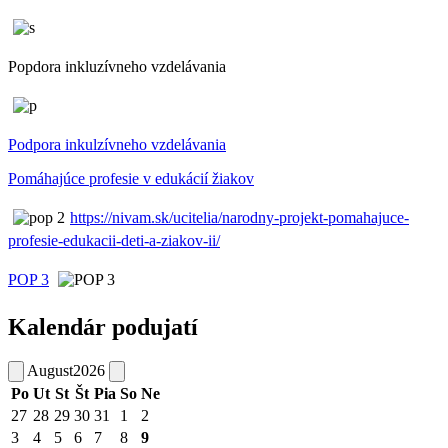
Popdora inkluzívneho vzdelávania
Podpora inkulzívneho vzdelávania
Pomáhajúce profesie v edukácií žiakov
https://nivam.sk/ucitelia/narodny-projekt-pomahajuce-
profesie-edukacii-deti-a-ziakov-ii/
POP 3
Kalendár podujatí
August
2026
Po
Ut
St
Št
Pia
So
Ne
27
28
29
30
31
1
2
3
4
5
6
7
8
9