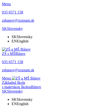
Menu
035 6571 158
zsbanov@zoznam.sk
SK
Slovensky
SK
Slovensky
EN
English
ZŠ s MŠ
Bánov
035 6571 158
zsbanov@zoznam.sk
Menu
Základná škola
s materskou školou
Bánov
SK
Slovensky
SK
Slovensky
EN
English