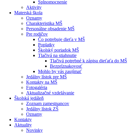
Splnomocnenie
Aktivity
Materská škola
Oznamy
Charakteristika MŠ
Personálne obsadenie MŠ
Pre rodičov
Čo potrebuje dieťa v MŠ
Poplatky
Školský poriadok MŠ
Tlačivá na stiahnutie
Tlačivá potrebné k zápisu dieťaťa do MŠ
Bezpríznakovosť
Mohlo by vás zaujímať
Jedálny lístok pre MŠ
Kontakty na MŠ
Fotogaléria
Aktualizačné vzdelávanie
Školská jedáleň
Zoznam zamestnancov
Jedálny lístok ZŠ
Oznamy
Kontakty
Aktuality
Novinky