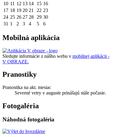
10
11
12
13
14
15
16
17
18
19
20
21
22
23
24
25
26
27
28
29
30
31
1
2
3
4
5
6
Mobilná aplikácia
Sledujte informácie z nášho webu v
mobilnej aplikácii -
V OBRAZE.
Pranostiky
Pranostika na akt. mesiac
Severné vetry v auguste prinášajú stále počasie.
Fotogaléria
Náhodná fotogaléria