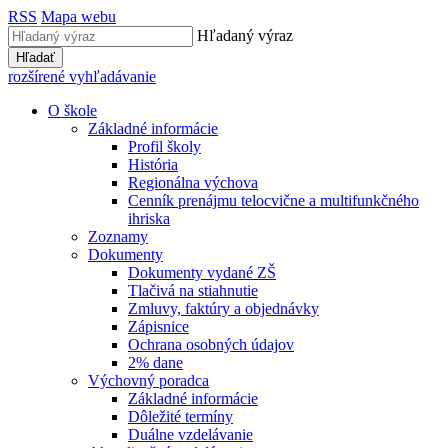
RSS
Mapa webu
Hľadaný výraz
Hľadať
rozšírené vyhľadávanie
O škole
Základné informácie
Profil školy
História
Regionálna výchova
Cenník prenájmu telocvične a multifunkčného
ihriska
Zoznamy
Dokumenty
Dokumenty vydané ZŠ
Tlačivá na stiahnutie
Zmluvy, faktúry a objednávky
Zápisnice
Ochrana osobných údajov
2% dane
Výchovný poradca
Základné informácie
Dôležité termíny
Duálne vzdelávanie