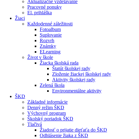
Aktualizačné vzdelávanie
Pracovné ponuky
El. prihláška
Žiaci
Každodenné záležitosti
Fotoalbum
Suplovanie
Rozvrh
Známky
ELearning
Život v škole
Žiacka školská rada
Štatút školskej rady
Zloženie žiackej školskej rady
Aktivity školskej rady
Zelená škola
Environmentálne aktivity
ŠKD
Základné informácie
Denný režim ŠKD
Výchovný program
Školský poriadok ŠKD
Tlačivá
Žiadosť o prijatie dieťaťa do ŠKD
Odhlásenie žiaka z ŠKD