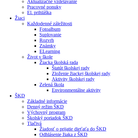
Aktualizačné vzdelávanie
Pracovné ponuky
El. prihláška
Žiaci
Každodenné záležitosti
Fotoalbum
Suplovanie
Rozvrh
Známky
ELearning
Život v škole
Žiacka školská rada
Štatút školskej rady
Zloženie žiackej školskej rady
Aktivity školskej rady
Zelená škola
Environmentálne aktivity
ŠKD
Základné informácie
Denný režim ŠKD
Výchovný program
Školský poriadok ŠKD
Tlačivá
Žiadosť o prijatie dieťaťa do ŠKD
Odhlásenie žiaka z ŠKD