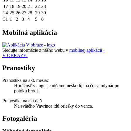
17
18
19
20
21
22
23
24
25
26
27
28
29
30
31
1
2
3
4
5
6
Mobilná aplikácia
Sledujte informácie z nášho webu v
mobilnej aplikácii -
V OBRAZE.
Pranostiky
Pranostika na akt. mesiac
Horúčosť v auguste ničomu neškodí, iba čo sa mlynár po
potoku brodí.
Pranostika na akt.deň
Na svätého Vavrinca idú oriešky do venca.
Fotogaléria