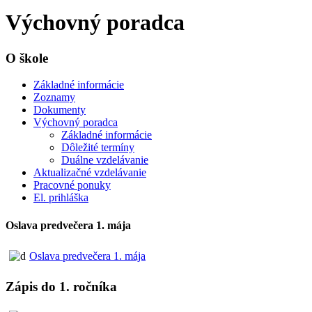
Výchovný poradca
O škole
Základné informácie
Zoznamy
Dokumenty
Výchovný poradca
Základné informácie
Dôležité termíny
Duálne vzdelávanie
Aktualizačné vzdelávanie
Pracovné ponuky
El. prihláška
Oslava predvečera 1. mája
Oslava predvečera 1. mája
Zápis do 1. ročníka