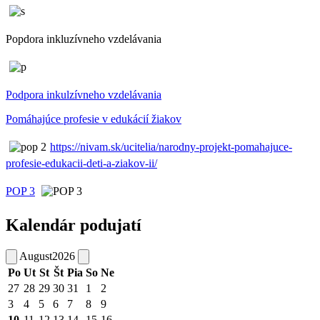
Popdora inkluzívneho vzdelávania
Podpora inkulzívneho vzdelávania
Pomáhajúce profesie v edukácií žiakov
https://nivam.sk/ucitelia/narodny-projekt-pomahajuce-
profesie-edukacii-deti-a-ziakov-ii/
POP 3
Kalendár podujatí
August
2026
Po
Ut
St
Št
Pia
So
Ne
27
28
29
30
31
1
2
3
4
5
6
7
8
9
10
11
12
13
14
15
16