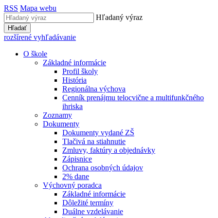
RSS
Mapa webu
Hľadaný výraz
Hľadať
rozšírené vyhľadávanie
O škole
Základné informácie
Profil školy
História
Regionálna výchova
Cenník prenájmu telocvične a multifunkčného
ihriska
Zoznamy
Dokumenty
Dokumenty vydané ZŠ
Tlačivá na stiahnutie
Zmluvy, faktúry a objednávky
Zápisnice
Ochrana osobných údajov
2% dane
Výchovný poradca
Základné informácie
Dôležité termíny
Duálne vzdelávanie