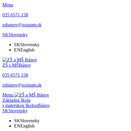
Menu
035 6571 158
zsbanov@zoznam.sk
SK
Slovensky
SK
Slovensky
EN
English
ZŠ s MŠ
Bánov
035 6571 158
zsbanov@zoznam.sk
Menu
Základná škola
s materskou školou
Bánov
SK
Slovensky
SK
Slovensky
EN
English