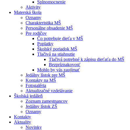
Splnomocnenie
Aktivity
Materská škola
Oznamy
Charakteristika MŠ
Personálne obsadenie MŠ
Pre rodičov
Čo potrebuje dieťa v MŠ
Poplatky
Školský poriadok MŠ
Tlačivá na stiahnutie
Tlačivá potrebné k zápisu dieťaťa do MŠ
Bezpríznakovosť
Mohlo by vás zaujímať
Jedálny lístok pre MŠ
Kontakty na MŠ
Fotogaléria
Aktualizačné vzdelávanie
Školská jedáleň
Zoznam zamestnancov
Jedálny lístok ZŠ
Oznamy
Kontakty
Aktuality
Novinky