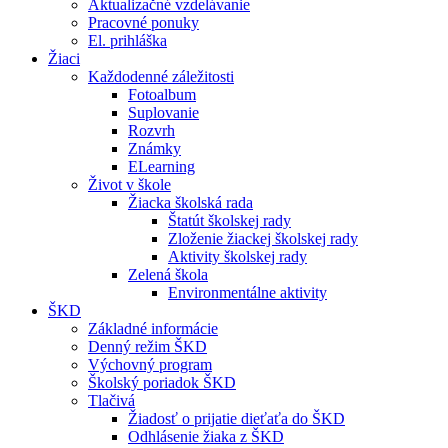
Aktualizačné vzdelávanie
Pracovné ponuky
El. prihláška
Žiaci
Každodenné záležitosti
Fotoalbum
Suplovanie
Rozvrh
Známky
ELearning
Život v škole
Žiacka školská rada
Štatút školskej rady
Zloženie žiackej školskej rady
Aktivity školskej rady
Zelená škola
Environmentálne aktivity
ŠKD
Základné informácie
Denný režim ŠKD
Výchovný program
Školský poriadok ŠKD
Tlačivá
Žiadosť o prijatie dieťaťa do ŠKD
Odhlásenie žiaka z ŠKD