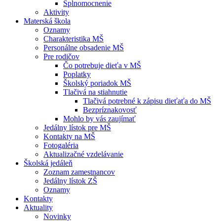
Splnomocnenie
Aktivity
Materská škola
Oznamy
Charakteristika MŠ
Personálne obsadenie MŠ
Pre rodičov
Čo potrebuje dieťa v MŠ
Poplatky
Školský poriadok MŠ
Tlačivá na stiahnutie
Tlačivá potrebné k zápisu dieťaťa do MŠ
Bezpríznakovosť
Mohlo by vás zaujímať
Jedálny lístok pre MŠ
Kontakty na MŠ
Fotogaléria
Aktualizačné vzdelávanie
Školská jedáleň
Zoznam zamestnancov
Jedálny lístok ZŠ
Oznamy
Kontakty
Aktuality
Novinky