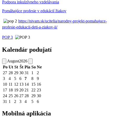
Podpora inkulzívneho vzdelávania
Pomáhajúce profesie v edukácií žiakov
https://nivam.sk/ucitelia/narodny-projekt-pomahajuce-
profesie-edukacii-deti-a-ziakov-ii/
POP 3
Kalendár podujatí
August
2026
Po
Ut
St
Št
Pia
So
Ne
27
28
29
30
31
1
2
3
4
5
6
7
8
9
10
11
12
13
14
15
16
17
18
19
20
21
22
23
24
25
26
27
28
29
30
31
1
2
3
4
5
6
Mobilná aplikácia