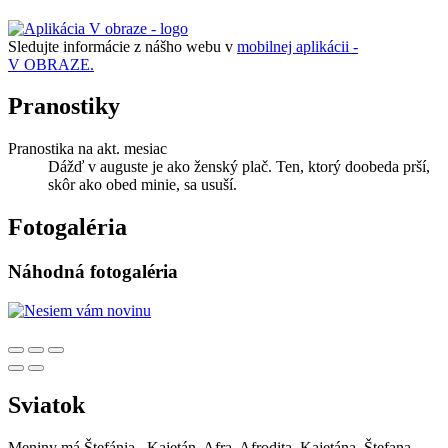
Sledujte informácie z nášho webu v
mobilnej aplikácii -
V OBRAZE.
Pranostiky
Pranostika na akt. mesiac
Dážď v auguste je ako ženský plač. Ten, ktorý doobeda prší,
skôr ako obed minie, sa usuší.
Fotogaléria
Náhodná fotogaléria
Sviatok
Meniny má
Štefánia
, Kajetán, Afra, Afrodita, Kajetána, Štefana