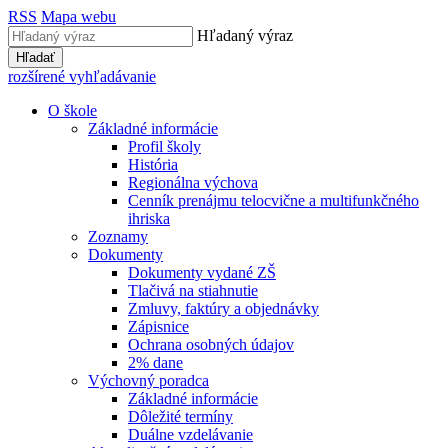
RSS
Mapa webu
Hľadaný výraz
Hľadať
rozšírené vyhľadávanie
O škole
Základné informácie
Profil školy
História
Regionálna výchova
Cenník prenájmu telocvične a multifunkčného
ihriska
Zoznamy
Dokumenty
Dokumenty vydané ZŠ
Tlačivá na stiahnutie
Zmluvy, faktúry a objednávky
Zápisnice
Ochrana osobných údajov
2% dane
Výchovný poradca
Základné informácie
Dôležité termíny
Duálne vzdelávanie