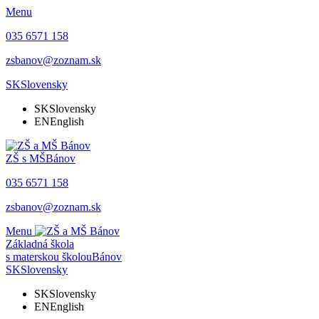
Menu
035 6571 158
zsbanov@zoznam.sk
SK
Slovensky
SK
Slovensky
EN
English
ZŠ s MŠ
Bánov
035 6571 158
zsbanov@zoznam.sk
Menu
Základná škola
s materskou školou
Bánov
SK
Slovensky
SK
Slovensky
EN
English