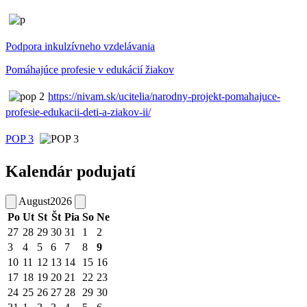
Podpora inkulzívneho vzdelávania
Pomáhajúce profesie v edukácií žiakov
https://nivam.sk/ucitelia/narodny-projekt-pomahajuce-
profesie-edukacii-deti-a-ziakov-ii/
POP 3
Kalendár podujatí
August
2026
Po
Ut
St
Št
Pia
So
Ne
27
28
29
30
31
1
2
3
4
5
6
7
8
9
10
11
12
13
14
15
16
17
18
19
20
21
22
23
24
25
26
27
28
29
30