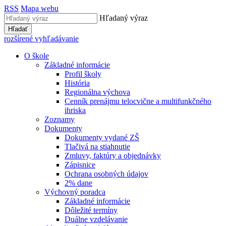
RSS
Mapa webu
Hľadaný výraz
Hľadať
rozšírené vyhľadávanie
O škole
Základné informácie
Profil školy
História
Regionálna výchova
Cenník prenájmu telocvične a multifunkčného
ihriska
Zoznamy
Dokumenty
Dokumenty vydané ZŠ
Tlačivá na stiahnutie
Zmluvy, faktúry a objednávky
Zápisnice
Ochrana osobných údajov
2% dane
Výchovný poradca
Základné informácie
Dôležité termíny
Duálne vzdelávanie