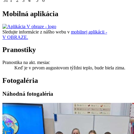
31
1
2
3
4
5
6
Mobilná aplikácia
Sledujte informácie z nášho webu v
mobilnej aplikácii -
V OBRAZE.
Pranostiky
Pranostika na akt. mesiac
Keď je v prvom augustovom týždni teplo, bude biela zima.
Fotogaléria
Náhodná fotogaléria