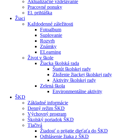
Aktualizačné vzdelávanie
Pracovné ponuky
El. prihláška
Žiaci
Každodenné záležitosti
Fotoalbum
Suplovanie
Rozvrh
Známky
ELearning
Život v škole
Žiacka školská rada
Štatút školskej rady
Zloženie žiackej školskej rady
Aktivity školskej rady
Zelená škola
Environmentálne aktivity
ŠKD
Základné informácie
Denný režim ŠKD
Výchovný program
Školský poriadok ŠKD
Tlačivá
Žiadosť o prijatie dieťaťa do ŠKD
Odhlásenie žiaka z ŠKD