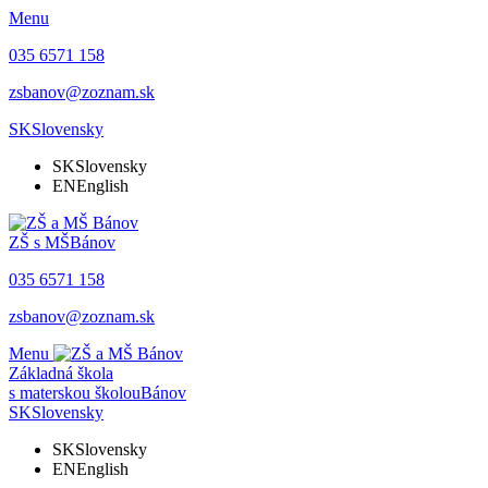
Menu
035 6571 158
zsbanov@zoznam.sk
SK
Slovensky
SK
Slovensky
EN
English
ZŠ s MŠ
Bánov
035 6571 158
zsbanov@zoznam.sk
Menu
Základná škola
s materskou školou
Bánov
SK
Slovensky
SK
Slovensky
EN
English