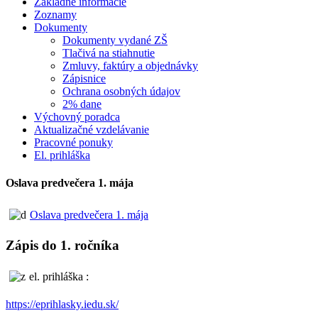
Základné informácie
Zoznamy
Dokumenty
Dokumenty vydané ZŠ
Tlačivá na stiahnutie
Zmluvy, faktúry a objednávky
Zápisnice
Ochrana osobných údajov
2% dane
Výchovný poradca
Aktualizačné vzdelávanie
Pracovné ponuky
El. prihláška
Oslava predvečera 1. mája
Oslava predvečera 1. mája
Zápis do 1. ročníka
el. prihláška :
https://eprihlasky.iedu.sk/