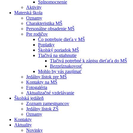
Splnomocnenie
Aktivity
Materská škola
Oznamy
Charakteristika MŠ
Personálne obsadenie MŠ
Pre rodičov
Čo potrebuje dieťa v MŠ
Poplatky
Školský poriadok MŠ
Tlačivá na stiahnutie
Tlačivá potrebné k zápisu dieťaťa do MŠ
Bezpríznakovosť
Mohlo by vás zaujímať
Jedálny lístok pre MŠ
Kontakty na MŠ
Fotogaléria
Aktualizačné vzdelávanie
Školská jedáleň
Zoznam zamestnancov
Jedálny lístok ZŠ
Oznamy
Kontakty
Aktuality
Novinky