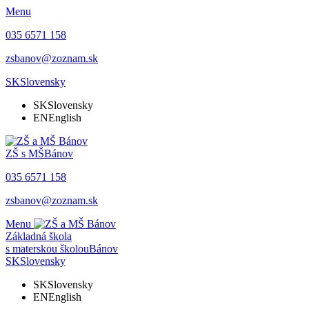
Menu
035 6571 158
zsbanov@zoznam.sk
SK
Slovensky
SK
Slovensky
EN
English
ZŠ s MŠ
Bánov
035 6571 158
zsbanov@zoznam.sk
Menu
Základná škola
s materskou školou
Bánov
SK
Slovensky
SK
Slovensky
EN
English