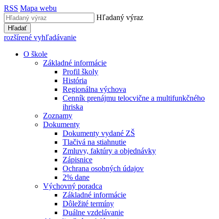
RSS
Mapa webu
Hľadaný výraz
Hľadať
rozšírené vyhľadávanie
O škole
Základné informácie
Profil školy
História
Regionálna výchova
Cenník prenájmu telocvične a multifunkčného
ihriska
Zoznamy
Dokumenty
Dokumenty vydané ZŠ
Tlačivá na stiahnutie
Zmluvy, faktúry a objednávky
Zápisnice
Ochrana osobných údajov
2% dane
Výchovný poradca
Základné informácie
Dôležité termíny
Duálne vzdelávanie