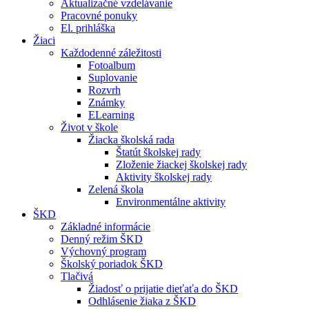
Aktualizačné vzdelávanie
Pracovné ponuky
El. prihláška
Žiaci
Každodenné záležitosti
Fotoalbum
Suplovanie
Rozvrh
Známky
ELearning
Život v škole
Žiacka školská rada
Štatút školskej rady
Zloženie žiackej školskej rady
Aktivity školskej rady
Zelená škola
Environmentálne aktivity
ŠKD
Základné informácie
Denný režim ŠKD
Výchovný program
Školský poriadok ŠKD
Tlačivá
Žiadosť o prijatie dieťaťa do ŠKD
Odhlásenie žiaka z ŠKD