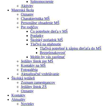
Splnomocnenie
Aktivity
Materská škola
Oznamy
Charakteristika MŠ
Personálne obsadenie MŠ
Pre rodičov
Čo potrebuje dieťa v MŠ
Poplatky
Školský poriadok MŠ
Tlačivá na stiahnutie
Tlačivá potrebné k zápisu dieťaťa do MŠ
Bezpríznakovosť
Mohlo by vás zaujímať
Jedálny lístok pre MŠ
Kontakty na MŠ
Fotogaléria
Aktualizačné vzdelávanie
Školská jedáleň
Zoznam zamestnancov
Jedálny lístok ZŠ
Oznamy
Kontakty
Aktuality
Novinky