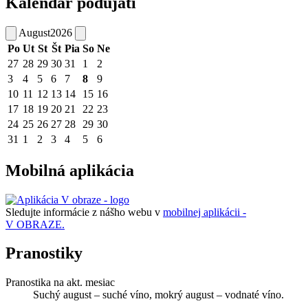
Kalendár podujatí
August
2026
Po
Ut
St
Št
Pia
So
Ne
27
28
29
30
31
1
2
3
4
5
6
7
8
9
10
11
12
13
14
15
16
17
18
19
20
21
22
23
24
25
26
27
28
29
30
31
1
2
3
4
5
6
Mobilná aplikácia
Sledujte informácie z nášho webu v
mobilnej aplikácii -
V OBRAZE.
Pranostiky
Pranostika na akt. mesiac
Suchý august – suché víno, mokrý august – vodnaté víno.