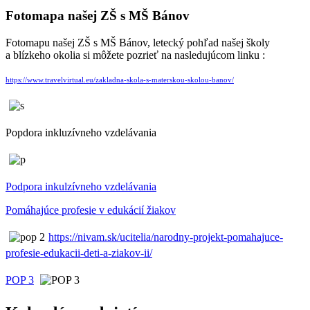
Fotomapa našej ZŠ s MŠ Bánov
Fotomapu našej ZŠ s MŠ Bánov, letecký pohľad našej školy
a blízkeho okolia si môžete pozrieť na nasledujúcom linku :
https://www.travelvirtual.eu/zakladna-skola-s-materskou-skolou-banov/
Popdora inkluzívneho vzdelávania
Podpora inkulzívneho vzdelávania
Pomáhajúce profesie v edukácií žiakov
https://nivam.sk/ucitelia/narodny-projekt-pomahajuce-
profesie-edukacii-deti-a-ziakov-ii/
POP 3