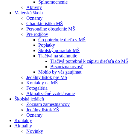
Splnomocnenie
Aktivity
Materská škola
Oznamy
Charakteristika MŠ
Personálne obsadenie MŠ
Pre rodičov
Čo potrebuje dieťa v MŠ
Poplatky
Školský poriadok MŠ
Tlačivá na stiahnutie
Tlačivá potrebné k zápisu dieťaťa do MŠ
Bezpríznakovosť
Mohlo by vás zaujímať
Jedálny lístok pre MŠ
Kontakty na MŠ
Fotogaléria
Aktualizačné vzdelávanie
Školská jedáleň
Zoznam zamestnancov
Jedálny lístok ZŠ
Oznamy
Kontakty
Aktuality
Novinky