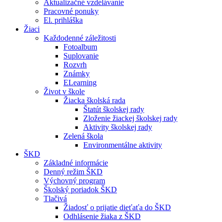
Aktualizačné vzdelávanie
Pracovné ponuky
El. prihláška
Žiaci
Každodenné záležitosti
Fotoalbum
Suplovanie
Rozvrh
Známky
ELearning
Život v škole
Žiacka školská rada
Štatút školskej rady
Zloženie žiackej školskej rady
Aktivity školskej rady
Zelená škola
Environmentálne aktivity
ŠKD
Základné informácie
Denný režim ŠKD
Výchovný program
Školský poriadok ŠKD
Tlačivá
Žiadosť o prijatie dieťaťa do ŠKD
Odhlásenie žiaka z ŠKD