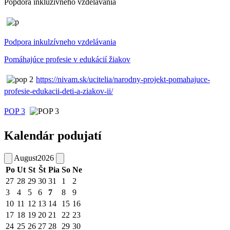
Popdora inkluzívneho vzdelávania
Podpora inkulzívneho vzdelávania
Pomáhajúce profesie v edukácií žiakov
https://nivam.sk/ucitelia/narodny-projekt-pomahajuce-
profesie-edukacii-deti-a-ziakov-ii/
POP 3
Kalendár podujatí
August
2026
Po
Ut
St
Št
Pia
So
Ne
27
28
29
30
31
1
2
3
4
5
6
7
8
9
10
11
12
13
14
15
16
17
18
19
20
21
22
23
24
25
26
27
28
29
30