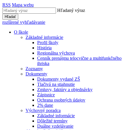
RSS
Mapa webu
Hľadaný výraz
Hľadať
rozšírené vyhľadávanie
O škole
Základné informácie
Profil školy
História
Regionálna výchova
Cenník prenájmu telocvične a multifunkčného
ihriska
Zoznamy
Dokumenty
Dokumenty vydané ZŠ
Tlačivá na stiahnutie
Zmluvy, faktúry a objednávky
Zápisnice
Ochrana osobných údajov
2% dane
Výchovný poradca
Základné informácie
Dôležité termíny
Duálne vzdelávanie