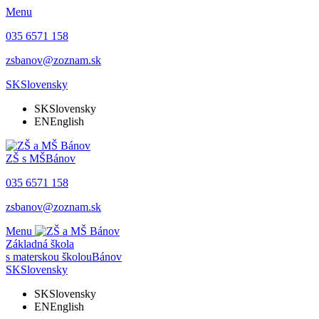
Menu
035 6571 158
zsbanov@zoznam.sk
SK
Slovensky
SK
Slovensky
EN
English
ZŠ s MŠ
Bánov
035 6571 158
zsbanov@zoznam.sk
Menu
Základná škola
s materskou školou
Bánov
SK
Slovensky
SK
Slovensky
EN
English