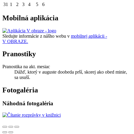
31
1
2
3
4
5
6
Mobilná aplikácia
Sledujte informácie z nášho webu v
mobilnej aplikácii -
V OBRAZE.
Pranostiky
Pranostika na akt. mesiac
Dážď, ktorý v auguste doobeda prší, skorej ako obed minie,
sa usuší.
Fotogaléria
Náhodná fotogaléria