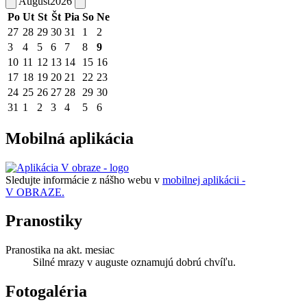
August
2026
Po
Ut
St
Št
Pia
So
Ne
27
28
29
30
31
1
2
3
4
5
6
7
8
9
10
11
12
13
14
15
16
17
18
19
20
21
22
23
24
25
26
27
28
29
30
31
1
2
3
4
5
6
Mobilná aplikácia
Sledujte informácie z nášho webu v
mobilnej aplikácii -
V OBRAZE.
Pranostiky
Pranostika na akt. mesiac
Silné mrazy v auguste oznamujú dobrú chvíľu.
Fotogaléria