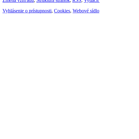
Zmena vzhľadu
,
Štruktúra stránok
,
RSS
,
Vytlačiť
Vyhlásenie o prístupnosti
,
Cookies
,
Webové sídlo