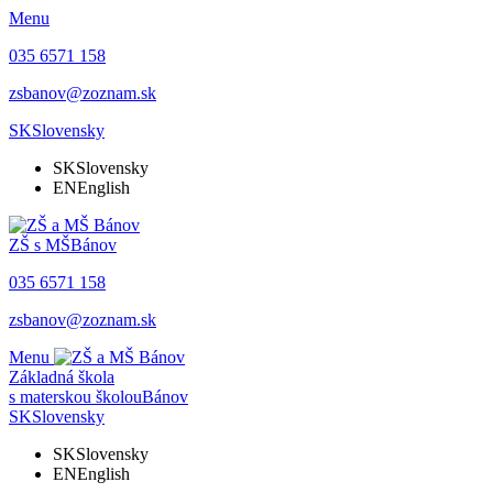
Menu
035 6571 158
zsbanov@zoznam.sk
SK
Slovensky
SK
Slovensky
EN
English
ZŠ s MŠ
Bánov
035 6571 158
zsbanov@zoznam.sk
Menu
Základná škola
s materskou školou
Bánov
SK
Slovensky
SK
Slovensky
EN
English