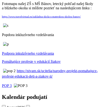
Fotomapu našej ZŠ s MŠ Bánov, letecký pohľad našej školy
a blízkeho okolia si môžete pozrieť na nasledujúcom linku :
https://www.travelvirtual.eu/zakladna-skola-s-materskou-skolou-banov/
Popdora inkluzívneho vzdelávania
Podpora inkulzívneho vzdelávania
Pomáhajúce profesie v edukácií žiakov
https://nivam.sk/ucitelia/narodny-projekt-pomahajuce-
profesie-edukacii-deti-a-ziakov-ii/
POP 3
Kalendár podujatí