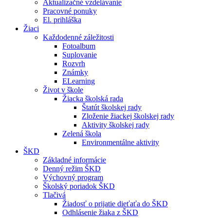
Aktualizačné vzdelávanie
Pracovné ponuky
El. prihláška
Žiaci
Každodenné záležitosti
Fotoalbum
Suplovanie
Rozvrh
Známky
ELearning
Život v škole
Žiacka školská rada
Štatút školskej rady
Zloženie žiackej školskej rady
Aktivity školskej rady
Zelená škola
Environmentálne aktivity
ŠKD
Základné informácie
Denný režim ŠKD
Výchovný program
Školský poriadok ŠKD
Tlačivá
Žiadosť o prijatie dieťaťa do ŠKD
Odhlásenie žiaka z ŠKD