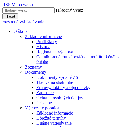
RSS
Mapa webu
Hľadaný výraz
Hľadať
rozšírené vyhľadávanie
O škole
Základné informácie
Profil školy
História
Regionálna výchova
Cenník prenájmu telocvične a multifunkčného
ihriska
Zoznamy
Dokumenty
Dokumenty vydané ZŠ
Tlačivá na stiahnutie
Zmluvy, faktúry a objednávky
Zápisnice
Ochrana osobných údajov
2% dane
Výchovný poradca
Základné informácie
Dôležité termíny
Duálne vzdelávanie