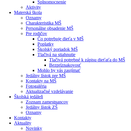
Splnomocnenie
Aktivity
Materská škola
Oznamy
Charakteristika MŠ
Personálne obsadenie MŠ
Pre rodičov
Čo potrebuje dieťa v MŠ
Poplatky
Školský poriadok MŠ
Tlačivá na stiahnutie
Tlačivá potrebné k zápisu dieťaťa do MŠ
Bezpríznakovosť
Mohlo by vás zaujímať
Jedálny lístok pre MŠ
Kontakty na MŠ
Fotogaléria
Aktualizačné vzdelávanie
Školská jedáleň
Zoznam zamestnancov
Jedálny lístok ZŠ
Oznamy
Kontakty
Aktuality
Novinky